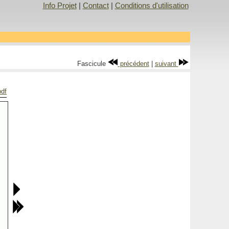
Info Projet
|
Contact
|
Conditions d'utilisation
Fascicule
précédent
|
suivant
pdf