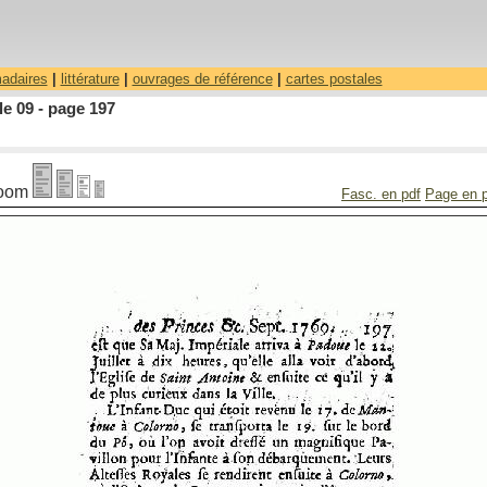
madaires
|
littérature
|
ouvrages de référence
|
cartes postales
le 09 - page 197
oom
Fasc. en pdf
Page en 