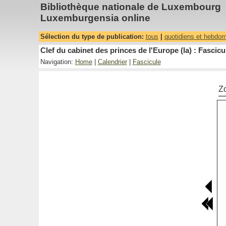
Bibliothèque nationale de Luxembourg
Luxemburgensia online
Sélection du type de publication:
tous
|
quotidiens et hebdo
Clef du cabinet des princes de l'Europe (la) : Fascicu
Navigation:
Home
|
Calendrier
|
Fascicule
Z