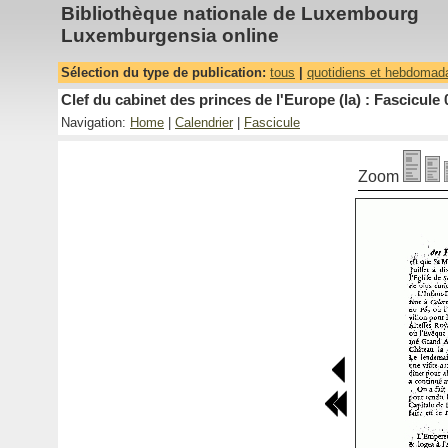
Bibliothèque nationale de Luxembourg
Luxemburgensia online
Sélection du type de publication:
tous
|
quotidiens et hebdomad
Clef du cabinet des princes de l'Europe (la) : Fascicule 
Navigation:
Home
|
Calendrier
|
Fascicule
Zoom