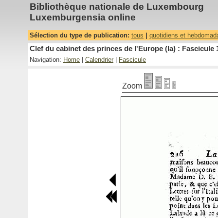
Bibliothèque nationale de Luxembourg
Luxemburgensia online
Sélection du type de publication:
tous
|
quotidiens et hebdomad
Clef du cabinet des princes de l'Europe (la) : Fascicule 
Navigation:
Home
|
Calendrier
|
Fascicule
Zoom