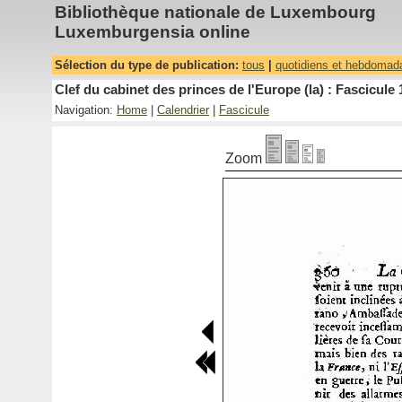
Bibliothèque nationale de Luxembourg
Luxemburgensia online
Sélection du type de publication:
tous
|
quotidiens et hebdomad
Clef du cabinet des princes de l'Europe (la) : Fascicule 
Navigation:
Home
|
Calendrier
|
Fascicule
Zoom