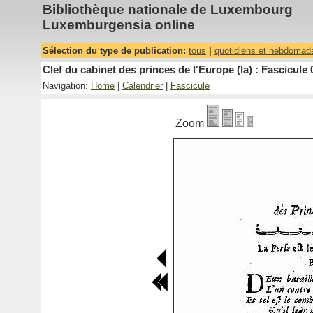
Bibliothèque nationale de Luxembourg
Luxemburgensia online
Sélection du type de publication:
tous
|
quotidiens et hebdomad
Clef du cabinet des princes de l'Europe (la) : Fascicule 
Navigation:
Home
|
Calendrier
|
Fascicule
Zoom