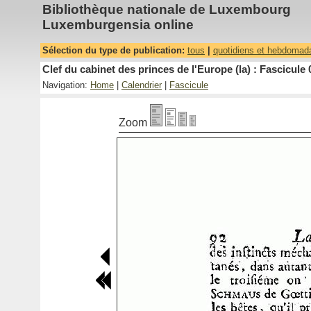
Bibliothèque nationale de Luxembourg
Luxemburgensia online
Sélection du type de publication:
tous
|
quotidiens et hebdomad
Clef du cabinet des princes de l'Europe (la) : Fascicule 
Navigation:
Home
|
Calendrier
|
Fascicule
Zoom