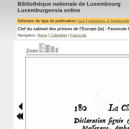
Bibliothèque nationale de Luxembourg
Luxemburgensia online
Sélection du type de publication:
tous
|
quotidiens et hebdomad
Clef du cabinet des princes de l'Europe (la) : Fascicule 
Navigation:
Home
|
Calendrier
|
Fascicule
Zoom