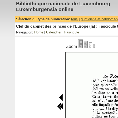
Bibliothèque nationale de Luxembourg
Luxemburgensia online
Sélection du type de publication:
tous
|
quotidiens et hebdomad
Clef du cabinet des princes de l'Europe (la) : Fascicule 
Navigation:
Home
|
Calendrier
|
Fascicule
Zoom