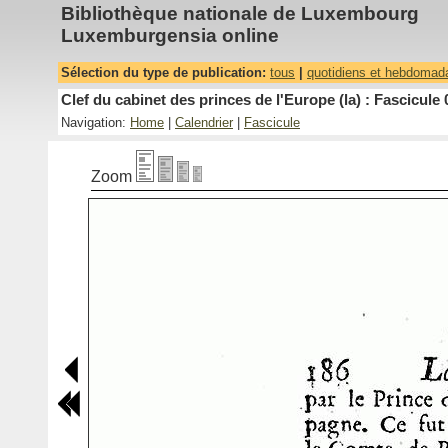
Bibliothèque nationale de Luxembourg
Luxemburgensia online
Sélection du type de publication:
tous
|
quotidiens et hebdomad
Clef du cabinet des princes de l'Europe (la) : Fascicule 
Navigation:
Home
|
Calendrier
|
Fascicule
Zoom