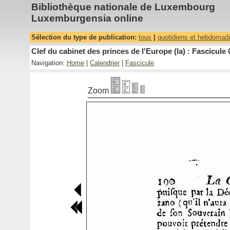
Bibliothèque nationale de Luxembourg
Luxemburgensia online
Sélection du type de publication:
tous
|
quotidiens et hebdomad
Clef du cabinet des princes de l'Europe (la) : Fascicule 
Navigation:
Home
|
Calendrier
|
Fascicule
Zoom