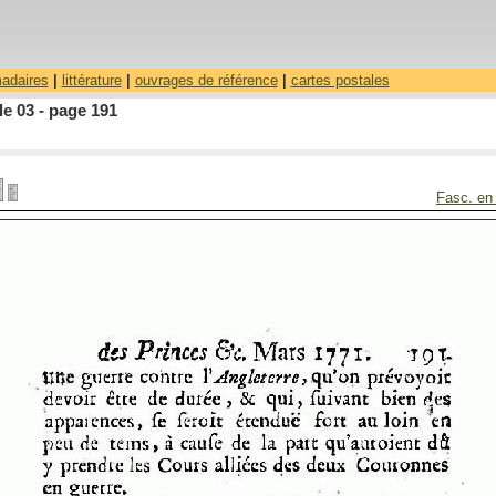
madaires
|
littérature
|
ouvrages de référence
|
cartes postales
le 03 - page 191
Fasc. en