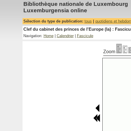
Bibliothèque nationale de Luxembourg
Luxemburgensia online
Sélection du type de publication:
tous
|
quotidiens et hebdo
Clef du cabinet des princes de l'Europe (la) : Fascicu
Navigation:
Home
|
Calendrier
|
Fascicule
Zoom