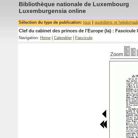
Bibliothèque nationale de Luxembourg
Luxemburgensia online
Sélection du type de publication:
tous
|
quotidiens et hebdomad
Clef du cabinet des princes de l'Europe (la) : Fascicule 
Navigation:
Home
|
Calendrier
|
Fascicule
Zoom