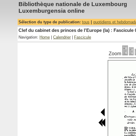
Bibliothèque nationale de Luxembourg
Luxemburgensia online
Sélection du type de publication:
tous
|
quotidiens et hebdomad
Clef du cabinet des princes de l'Europe (la) : Fascicule 
Navigation:
Home
|
Calendrier
|
Fascicule
Zoom