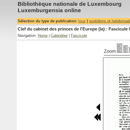
Bibliothèque nationale de Luxembourg
Luxemburgensia online
Sélection du type de publication:
tous
|
quotidiens et hebdomad
Clef du cabinet des princes de l'Europe (la) : Fascicule 
Navigation:
Home
|
Calendrier
|
Fascicule
Zoom