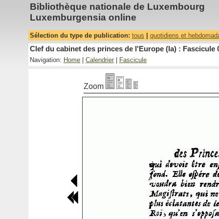
Bibliothèque nationale de Luxembourg
Luxemburgensia online
Sélection du type de publication:
tous
|
quotidiens et hebdomad
Clef du cabinet des princes de l'Europe (la) : Fascicule 
Navigation:
Home
|
Calendrier
|
Fascicule
Zoom