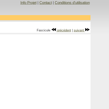
Info Projet
|
Contact
|
Conditions d'utilisation
Fascicule
précédent
|
suivant