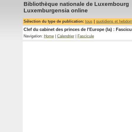
Bibliothèque nationale de Luxembourg
Luxemburgensia online
Sélection du type de publication:
tous
|
quotidiens et hebdo
Clef du cabinet des princes de l'Europe (la) : Fascicu
Navigation:
Home
|
Calendrier
|
Fascicule