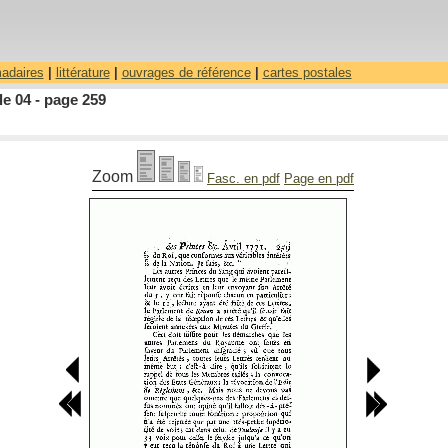
madaires
|
littérature
|
ouvrages de référence
|
cartes postales
le 04 - page 259
Zoom
Fasc. en pdf
Page en pdf