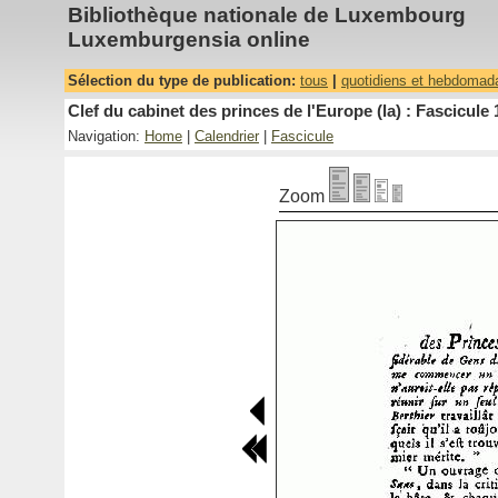
Bibliothèque nationale de Luxembourg
Luxemburgensia online
Sélection du type de publication:
tous
|
quotidiens et hebdomad
Clef du cabinet des princes de l'Europe (la) : Fascicule 
Navigation:
Home
|
Calendrier
|
Fascicule
Zoom