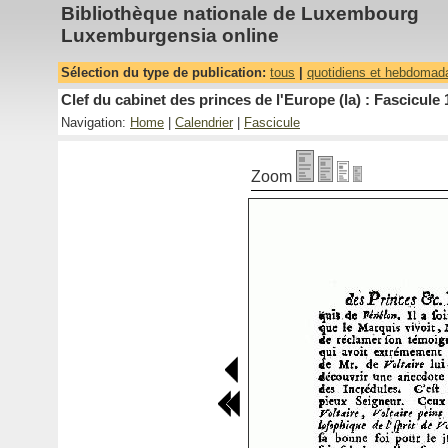
Bibliothèque nationale de Luxembourg
Luxemburgensia online
Sélection du type de publication:
tous
|
quotidiens et hebdomad
Clef du cabinet des princes de l'Europe (la) : Fascicule 
Navigation:
Home
|
Calendrier
|
Fascicule
Zoom