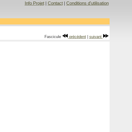
Info Projet
|
Contact
|
Conditions d'utilisation
Fascicule
précédent
|
suivant