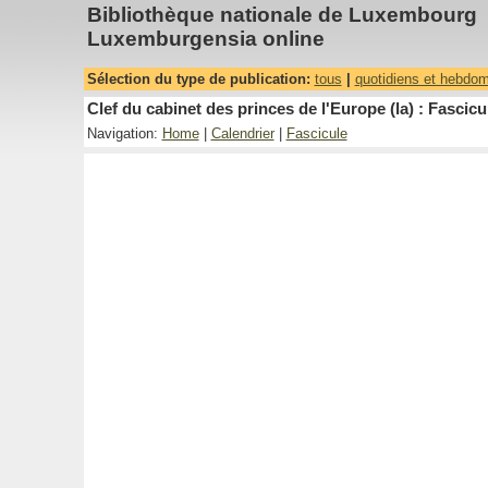
Bibliothèque nationale de Luxembourg
Luxemburgensia online
Sélection du type de publication:
tous
|
quotidiens et hebdo
Clef du cabinet des princes de l'Europe (la) : Fascicu
Navigation:
Home
|
Calendrier
|
Fascicule