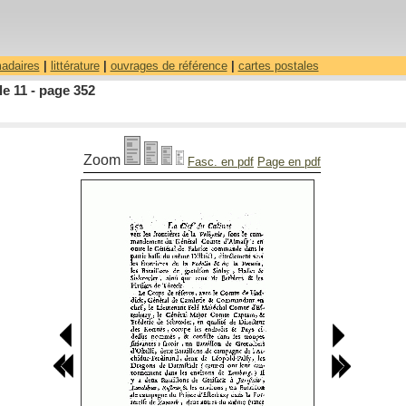
madaires
|
littérature
|
ouvrages de référence
|
cartes postales
le 11 - page 352
Zoom
Fasc. en pdf
Page en pdf