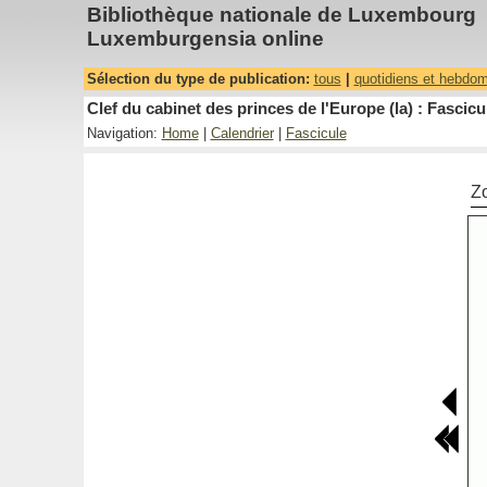
Bibliothèque nationale de Luxembourg
Luxemburgensia online
Sélection du type de publication:
tous
|
quotidiens et hebdo
Clef du cabinet des princes de l'Europe (la) : Fascicu
Navigation:
Home
|
Calendrier
|
Fascicule
Z