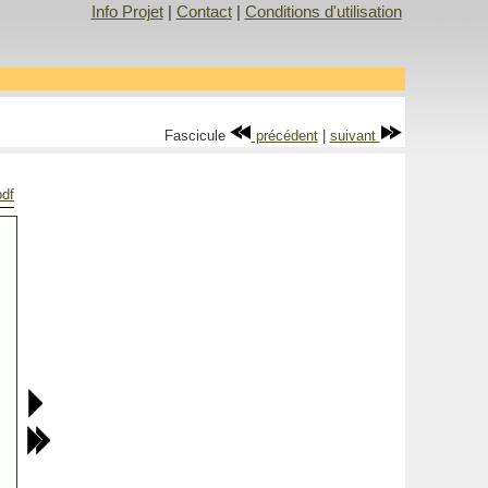
Info Projet
|
Contact
|
Conditions d'utilisation
Fascicule
précédent
|
suivant
pdf