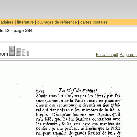
madaires
|
littérature
|
ouvrages de référence
|
cartes postales
le 12 - page 394
oom
Fasc. en pdf
Page en 