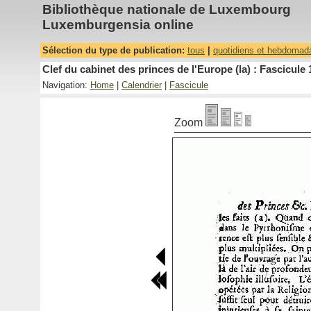
Bibliothèque nationale de Luxembourg
Luxemburgensia online
Sélection du type de publication:
tous
|
quotidiens et hebdomad
Clef du cabinet des princes de l'Europe (la) : Fascicule 
Navigation:
Home
|
Calendrier
|
Fascicule
Zoom