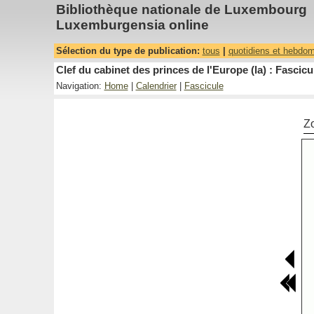
Bibliothèque nationale de Luxembourg
Luxemburgensia online
Sélection du type de publication:
tous
|
quotidiens et hebdo
Clef du cabinet des princes de l'Europe (la) : Fascicu
Navigation:
Home
|
Calendrier
|
Fascicule
Z