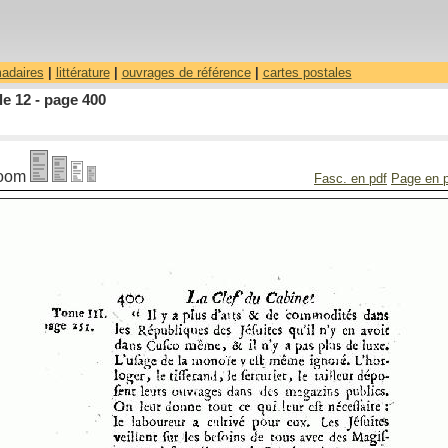
madaires
|
littérature
|
ouvrages de référence
|
cartes postales
le 12 - page 400
oom
Fasc. en pdf
Page en 