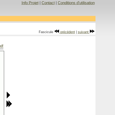
Info Projet
|
Contact
|
Conditions d'utilisation
Fascicule
précédent
|
suivant
pdf