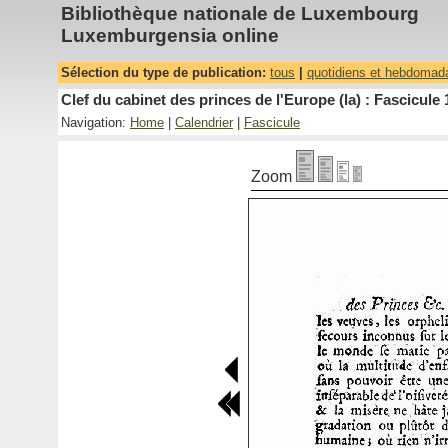
Bibliothèque nationale de Luxembourg
Luxemburgensia online
Sélection du type de publication:
tous
|
quotidiens et hebdomad
Clef du cabinet des princes de l'Europe (la) : Fascicule 
Navigation:
Home
|
Calendrier
|
Fascicule
Zoom