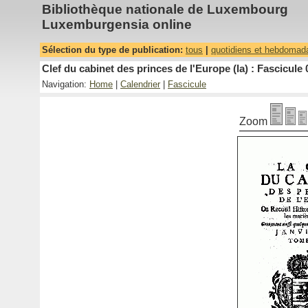
Bibliothèque nationale de Luxembourg
Luxemburgensia online
Sélection du type de publication:
tous
|
quotidiens et hebdomad
Clef du cabinet des princes de l'Europe (la) : Fascicule 
Navigation:
Home
|
Calendrier
|
Fascicule
Zoom