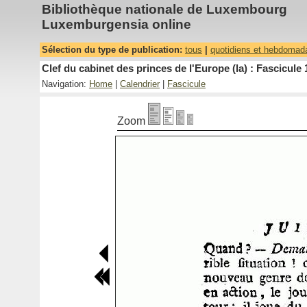
Bibliothèque nationale de Luxembourg
Luxemburgensia online
Sélection du type de publication:
tous
|
quotidiens et hebdomad
Clef du cabinet des princes de l'Europe (la) : Fascicule 
Navigation:
Home
|
Calendrier
|
Fascicule
Zoom