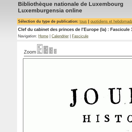
Bibliothèque nationale de Luxembourg
Luxemburgensia online
Sélection du type de publication:
tous
|
quotidiens et hebdomad
Clef du cabinet des princes de l'Europe (la) : Fascicule 
Navigation:
Home
|
Calendrier
|
Fascicule
Zoom