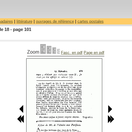
madaires
|
littérature
|
ouvrages de référence
|
cartes postales
le 18 - page 101
Zoom
Fasc. en pdf
Page en pdf