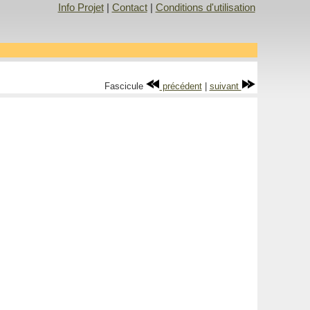
Info Projet
|
Contact
|
Conditions d'utilisation
Fascicule
précédent
|
suivant