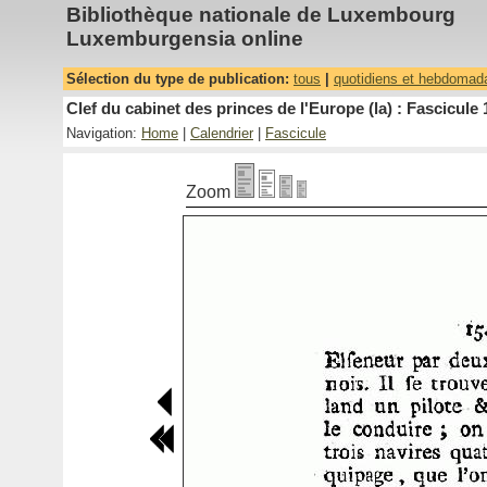
Bibliothèque nationale de Luxembourg
Luxemburgensia online
Sélection du type de publication:
tous
|
quotidiens et hebdomad
Clef du cabinet des princes de l'Europe (la) : Fascicule 
Navigation:
Home
|
Calendrier
|
Fascicule
Zoom