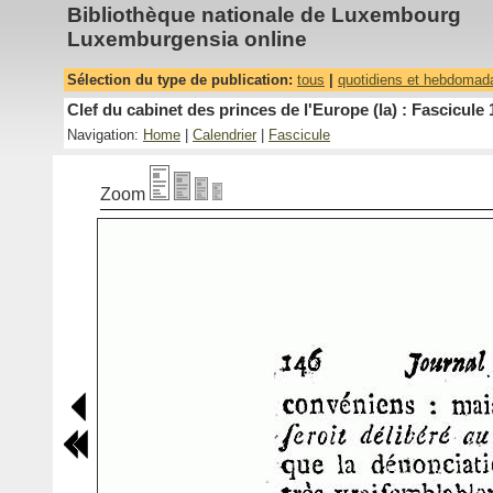
Bibliothèque nationale de Luxembourg
Luxemburgensia online
Sélection du type de publication:
tous
|
quotidiens et hebdomad
Clef du cabinet des princes de l'Europe (la) : Fascicule 
Navigation:
Home
|
Calendrier
|
Fascicule
Zoom