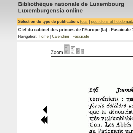
Bibliothèque nationale de Luxembourg
Luxemburgensia online
Sélection du type de publication:
tous
|
quotidiens et hebdomad
Clef du cabinet des princes de l'Europe (la) : Fascicule 
Navigation:
Home
|
Calendrier
|
Fascicule
Zoom