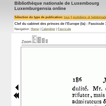
Bibliothèque nationale de Luxembourg
Luxemburgensia online
Sélection du type de publication:
tous
|
quotidiens et hebdomad
Clef du cabinet des princes de l'Europe (la) : Fascicule 
Navigation:
Home
|
Calendrier
|
Fascicule
Zoom