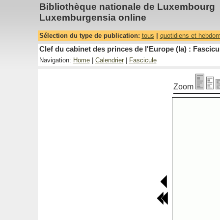
Bibliothèque nationale de Luxembourg
Luxemburgensia online
Sélection du type de publication:
tous
|
quotidiens et hebdo
Clef du cabinet des princes de l'Europe (la) : Fascicu
Navigation:
Home
|
Calendrier
|
Fascicule
Zoom