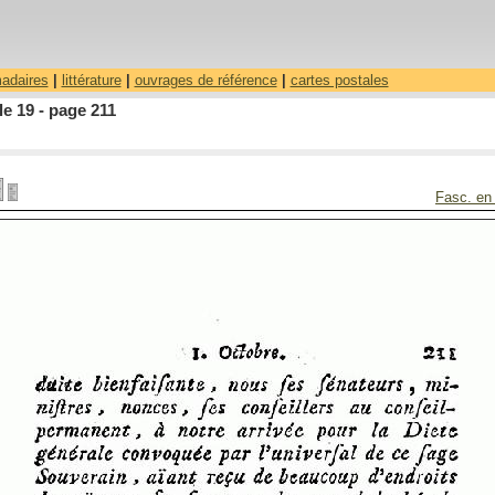
madaires
|
littérature
|
ouvrages de référence
|
cartes postales
le 19 - page 211
Fasc. en