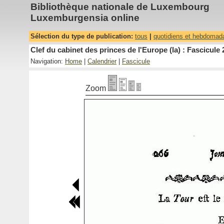
Bibliothèque nationale de Luxembourg
Luxemburgensia online
Sélection du type de publication:
tous
|
quotidiens et hebdomad
Clef du cabinet des princes de l'Europe (la) : Fascicule 
Navigation:
Home
|
Calendrier
|
Fascicule
Zoom