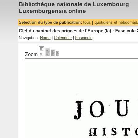
Bibliothèque nationale de Luxembourg
Luxemburgensia online
Sélection du type de publication:
tous
|
quotidiens et hebdomad
Clef du cabinet des princes de l'Europe (la) : Fascicule 
Navigation:
Home
|
Calendrier
|
Fascicule
Zoom