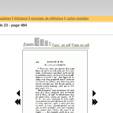
madaires
|
littérature
|
ouvrages de référence
|
cartes postales
le 23 - page 484
Zoom
Fasc. en pdf
Page en pdf