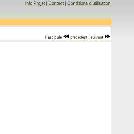
Info Projet
|
Contact
|
Conditions d'utilisation
Fascicule
précédent
|
suivant