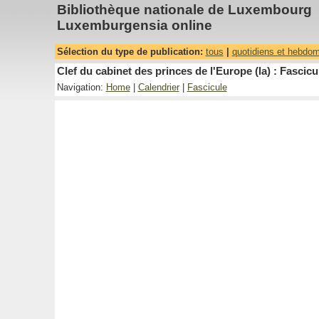
Bibliothèque nationale de Luxembourg
Luxemburgensia online
Sélection du type de publication:
tous
|
quotidiens et hebdo
Clef du cabinet des princes de l'Europe (la) : Fascicu
Navigation:
Home
|
Calendrier
|
Fascicule