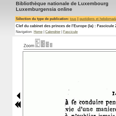
Bibliothèque nationale de Luxembourg
Luxemburgensia online
Sélection du type de publication:
tous
|
quotidiens et hebdomad
Clef du cabinet des princes de l'Europe (la) : Fascicule 
Navigation:
Home
|
Calendrier
|
Fascicule
Zoom