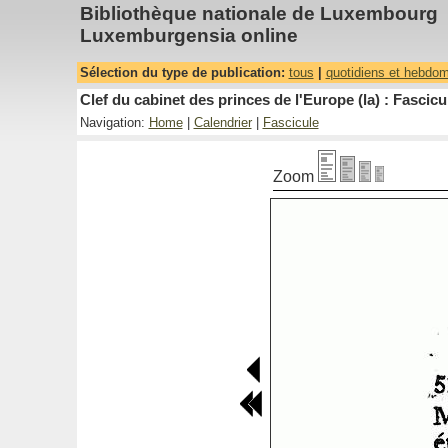
Bibliothèque nationale de Luxembourg
Luxemburgensia online
Sélection du type de publication:
tous
|
quotidiens et hebdo
Clef du cabinet des princes de l'Europe (la) : Fascicu
Navigation:
Home
|
Calendrier
|
Fascicule
Zoom