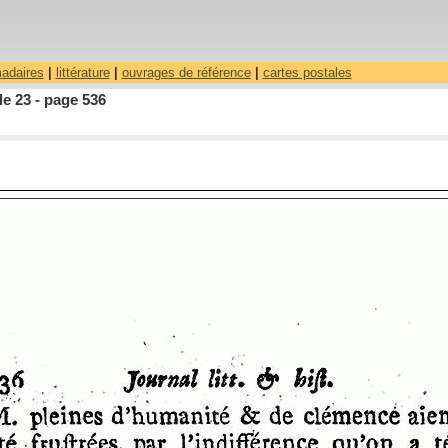
madaires
|
littérature
|
ouvrages de référence
|
cartes postales
le 23 - page 536