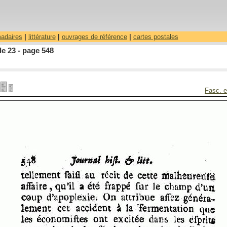
madaires
|
littérature
|
ouvrages de référence
|
cartes postales
le 23 - page 548
Fasc. e