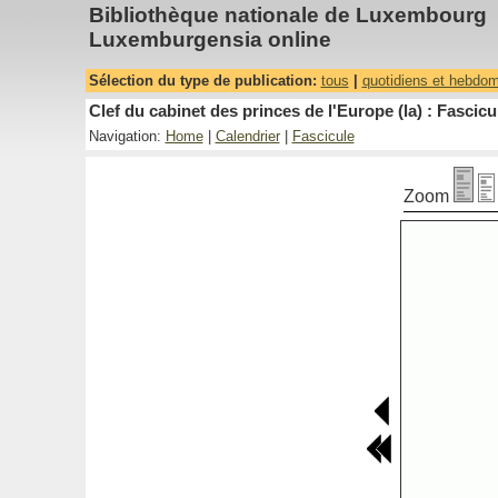
Bibliothèque nationale de Luxembourg
Luxemburgensia online
Sélection du type de publication:
tous
|
quotidiens et hebdo
Clef du cabinet des princes de l'Europe (la) : Fascicu
Navigation:
Home
|
Calendrier
|
Fascicule
Zoom