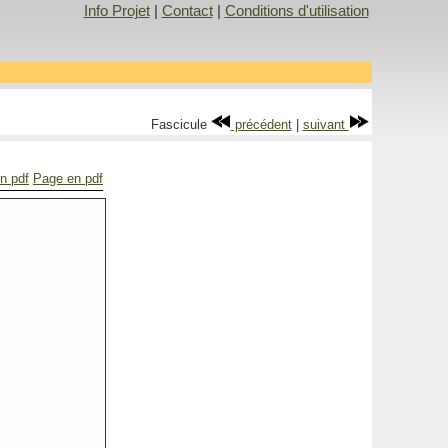
Info Projet
|
Contact
|
Conditions d'utilisation
Fascicule
précédent
|
suivant
n pdf
Page en pdf