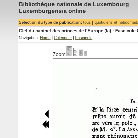
Bibliothèque nationale de Luxembourg
Luxemburgensia online
Sélection du type de publication:
tous
|
quotidiens et hebdomad
Clef du cabinet des princes de l'Europe (la) : Fascicule 
Navigation:
Home
|
Calendrier
|
Fascicule
Zoom