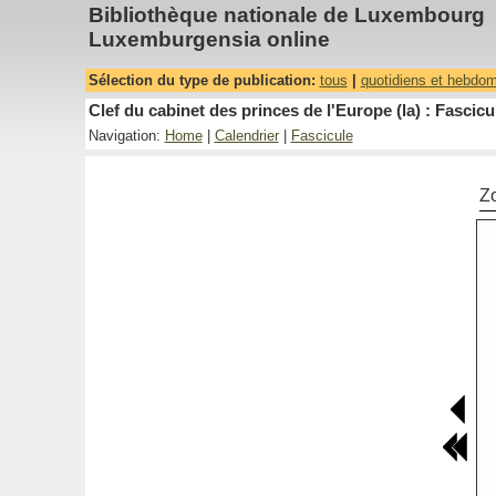
Bibliothèque nationale de Luxembourg
Luxemburgensia online
Sélection du type de publication:
tous
|
quotidiens et hebdo
Clef du cabinet des princes de l'Europe (la) : Fascicu
Navigation:
Home
|
Calendrier
|
Fascicule
Z