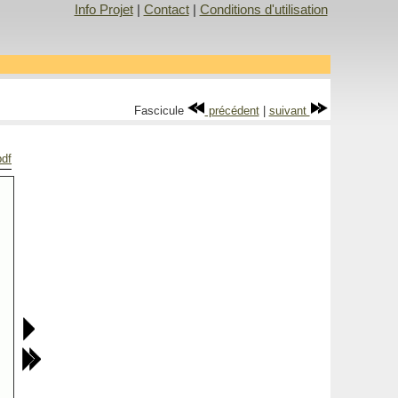
Info Projet
|
Contact
|
Conditions d'utilisation
Fascicule
précédent
|
suivant
pdf