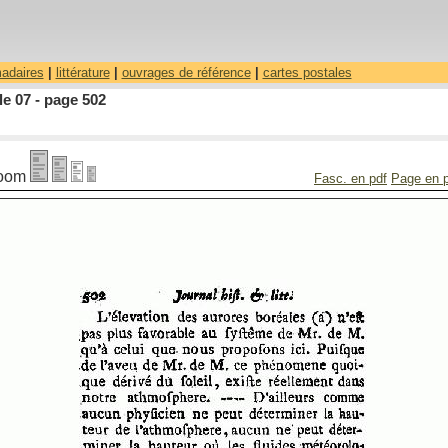
madaires
|
littérature
|
ouvrages de référence
|
cartes postales
le 07 - page 502
oom
Fasc. en pdf
Page en 