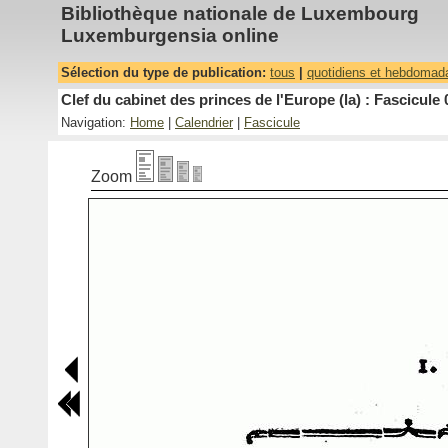
Bibliothèque nationale de Luxembourg
Luxemburgensia online
Sélection du type de publication:
tous
|
quotidiens et hebdomad
Clef du cabinet des princes de l'Europe (la) : Fascicule 
Navigation:
Home
|
Calendrier
|
Fascicule
Zoom