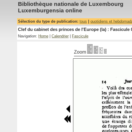
Bibliothèque nationale de Luxembourg
Luxemburgensia online
Sélection du type de publication:
tous
|
quotidiens et hebdomad
Clef du cabinet des princes de l'Europe (la) : Fascicule 
Navigation:
Home
|
Calendrier
|
Fascicule
Zoom