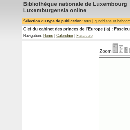
Bibliothèque nationale de Luxembourg
Luxemburgensia online
Sélection du type de publication:
tous
|
quotidiens et hebdo
Clef du cabinet des princes de l'Europe (la) : Fascicu
Navigation:
Home
|
Calendrier
|
Fascicule
Zoom