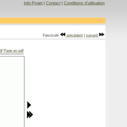
Info Projet
|
Contact
|
Conditions d'utilisation
Fascicule
précédent
|
suivant
df
Page en pdf