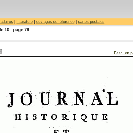
madaires
|
littérature
|
ouvrages de référence
|
cartes postales
le 10 - page 79
Fasc. en p