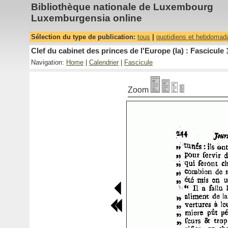
Bibliothèque nationale de Luxembourg
Luxemburgensia online
Sélection du type de publication:
tous
|
quotidiens et hebdomad
Clef du cabinet des princes de l'Europe (la) : Fascicule 
Navigation:
Home
|
Calendrier
|
Fascicule
Zoom