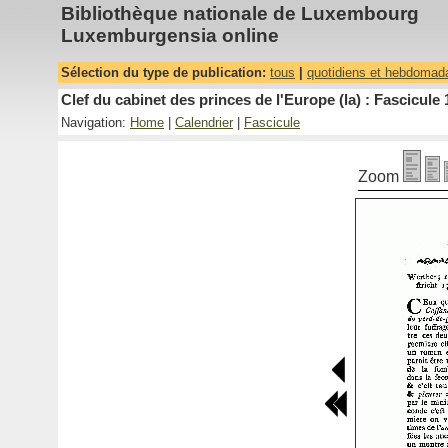
Bibliothèque nationale de Luxembourg
Luxemburgensia online
Sélection du type de publication:
tous
|
quotidiens et hebdomad
Clef du cabinet des princes de l'Europe (la) : Fascicule 
Navigation:
Home
|
Calendrier
|
Fascicule
Zoom