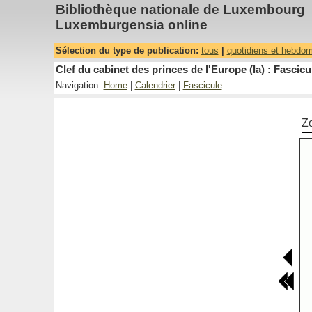
Bibliothèque nationale de Luxembourg
Luxemburgensia online
Sélection du type de publication:
tous
|
quotidiens et hebdo
Clef du cabinet des princes de l'Europe (la) : Fascicu
Navigation:
Home
|
Calendrier
|
Fascicule
Z