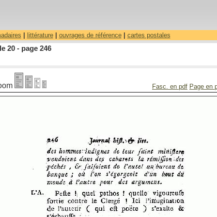
madaires
|
littérature
|
ouvrages de référence
|
cartes postales
le 20 - page 246
oom
Fasc. en pdf
Page en 