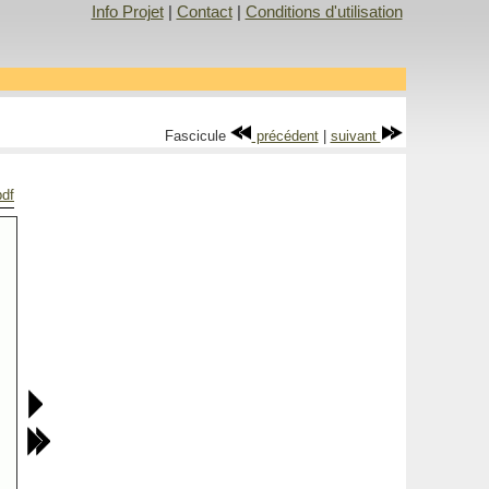
Info Projet
|
Contact
|
Conditions d'utilisation
Fascicule
précédent
|
suivant
pdf