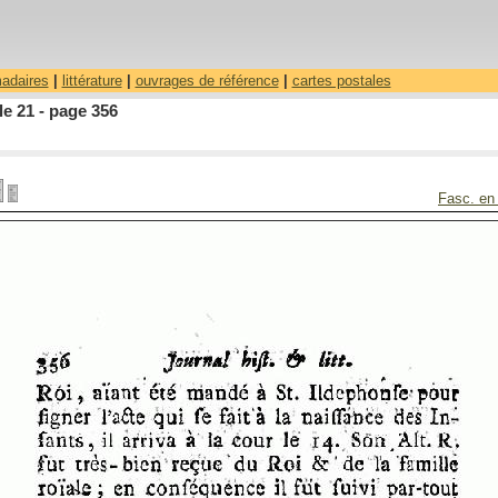
madaires
|
littérature
|
ouvrages de référence
|
cartes postales
le 21 - page 356
Fasc. en