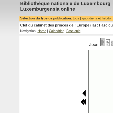
Bibliothèque nationale de Luxembourg
Luxemburgensia online
Sélection du type de publication:
tous
|
quotidiens et hebdo
Clef du cabinet des princes de l'Europe (la) : Fascicu
Navigation:
Home
|
Calendrier
|
Fascicule
Zoom