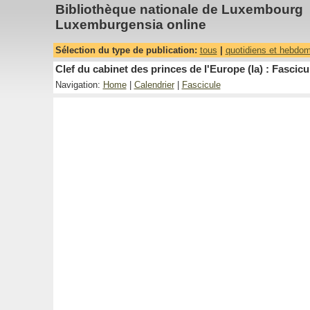
Bibliothèque nationale de Luxembourg
Luxemburgensia online
Sélection du type de publication:
tous
|
quotidiens et hebdo
Clef du cabinet des princes de l'Europe (la) : Fascicu
Navigation:
Home
|
Calendrier
|
Fascicule