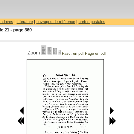
madaires
|
littérature
|
ouvrages de référence
|
cartes postales
le 21 - page 360
Zoom
Fasc. en pdf
Page en pdf