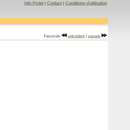
Info Projet
|
Contact
|
Conditions d'utilisation
Fascicule
précédent
|
suivant