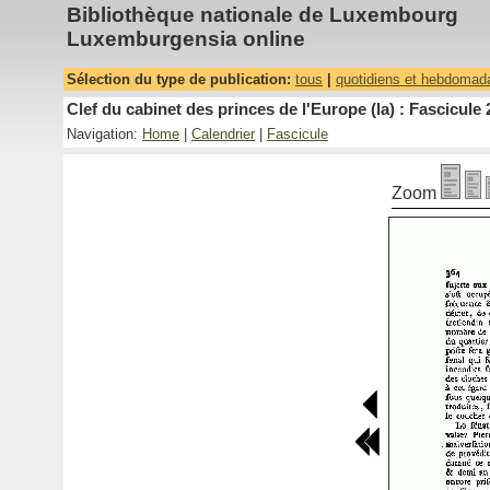
Bibliothèque nationale de Luxembourg
Luxemburgensia online
Sélection du type de publication:
tous
|
quotidiens et hebdomad
Clef du cabinet des princes de l'Europe (la) : Fascicule 
Navigation:
Home
|
Calendrier
|
Fascicule
Zoom