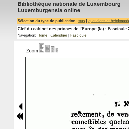
Bibliothèque nationale de Luxembourg
Luxemburgensia online
Sélection du type de publication:
tous
|
quotidiens et hebdomad
Clef du cabinet des princes de l'Europe (la) : Fascicule 
Navigation:
Home
|
Calendrier
|
Fascicule
Zoom